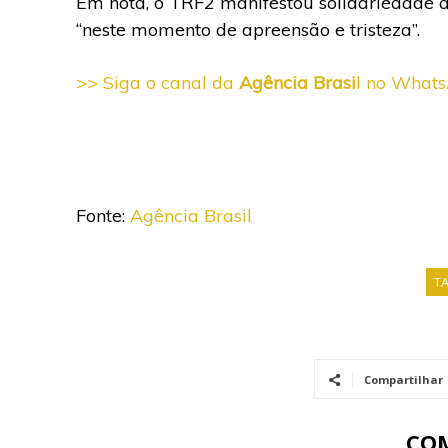
Em nota, o TRF2 manifestou solidariedade 
“neste momento de apreensão e tristeza”.
>> Siga o canal da
Agência Brasi
l no What
Fonte:
Agência Brasil
T
Compartilhar
CO