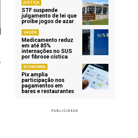
JUSTIÇA
STF suspende
julgamento de lei que
proíbe jogos de azar
SAÚDE
Medicamento reduz
em até 85%
internações no SUS
por fibrose cística
o
ECONOMIA
Pix amplia
participação nos
pagamentos em
bares e restaurantes