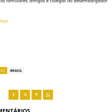
aos familiares, amigos e colegas do desembargador
sApp
AGS
BRASIL
MENTÁRIOS