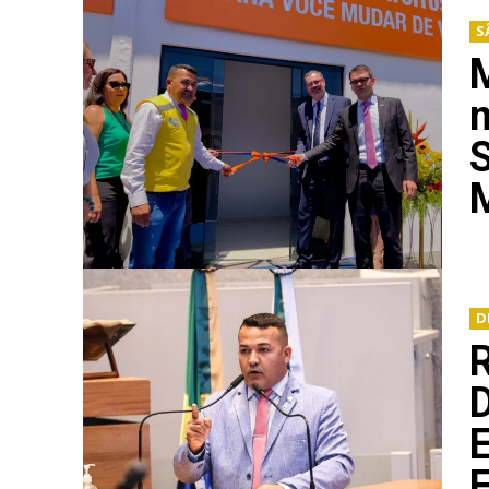
S
M
S
D