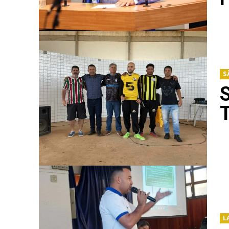
S
T
L