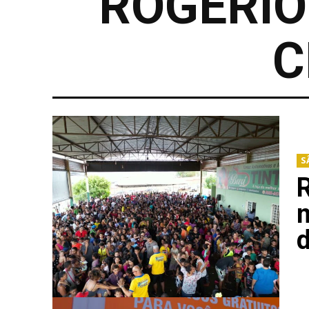
ROGÉRIO
C
S
R
m
d