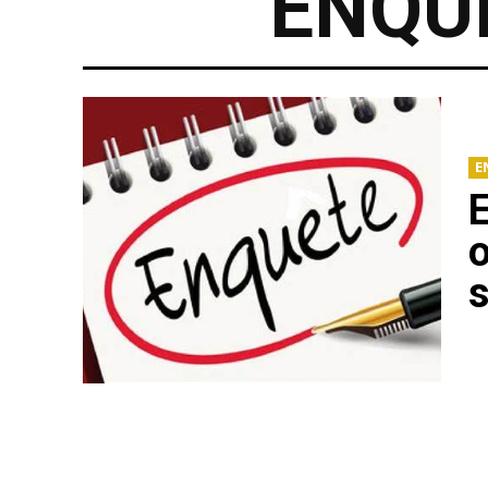
ENQU
E
o