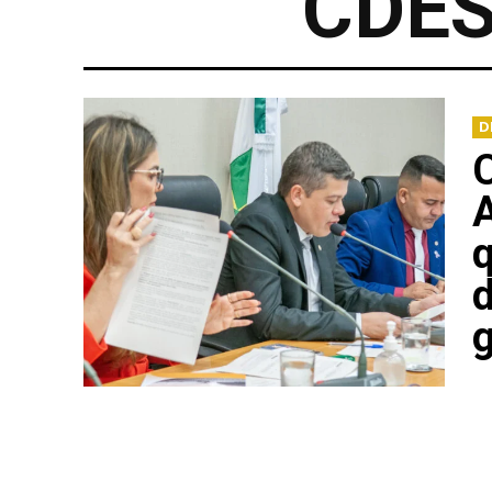
CDE
D
A
q
d
g