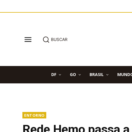
BUSCAR
DF
GO
BRASIL
MUND
ENTORNO
Rede Hemo passa a d