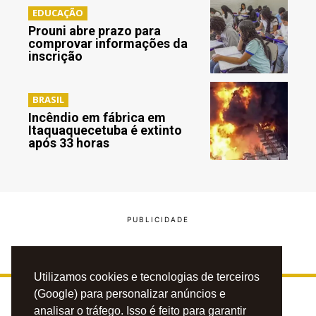
EDUCAÇÃO
Prouni abre prazo para
comprovar informações da
inscrição
BRASIL
Incêndio em fábrica em
Itaquaquecetuba é extinto
após 33 horas
Utilizamos cookies e tecnologias de terceiros
(Google) para personalizar anúncios e
analisar o tráfego. Isso é feito para garantir