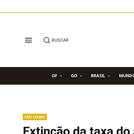
BUSCAR
DF
GO
BRASIL
MUND
ENTORNO
Extinção da taxa do 