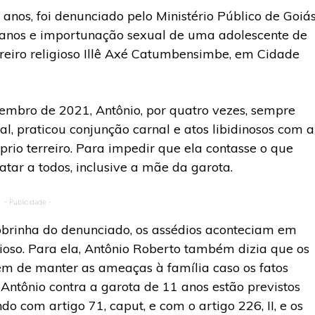
anos, foi denunciado pelo Ministério Público de Goiá
anos e importunação sexual de uma adolescente de
reiro religioso Illê Axé Catumbensimbe, em Cidade
vembro de 2021, Antônio, por quatro vezes, sempre
ual, praticou conjunção carnal e atos libidinosos com a
rio terreiro. Para impedir que ela contasse o que
r a todos, inclusive a mãe da garota.
- Publicidade -
obrinha do denunciado, os assédios aconteciam em
ioso. Para ela, Antônio Roberto também dizia que os
além de manter as ameaças à família caso os fatos
 Antônio contra a garota de 11 anos estão previstos
do com artigo 71, caput, e com o artigo 226, II, e os