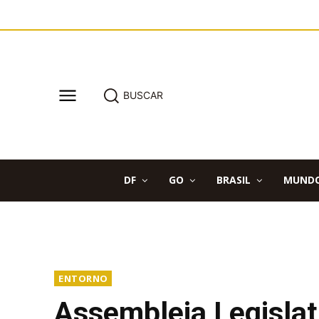
BUSCAR
DF
GO
BRASIL
MUND
ENTORNO
Assembleia Legislati