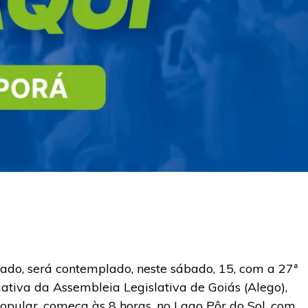
tado, será contemplado, neste sábado, 15, com a 27ª
ativa da Assembleia Legislativa de Goiás (Alego),
opular, começa às 8 horas, no Lago Pôr do Sol, com