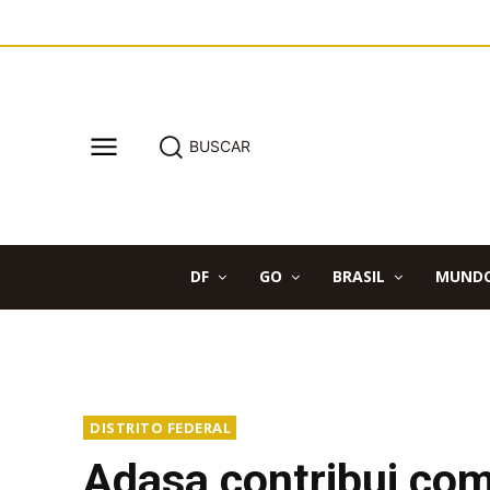
BUSCAR
DF
GO
BRASIL
MUND
DISTRITO FEDERAL
Adasa contribui co