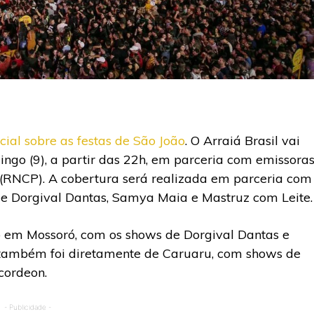
al sobre as festas de São João
. O Arraiá Brasil vai
ngo (9), a partir das 22h, em parceria com emissora
(RNCP). A cobertura será realizada em parceria com
 de Dorgival Dantas, Samya Maia e Mastruz com Leite.
o em Mossoró, com os shows de Dorgival Dantas e
 também foi diretamente de Caruaru, com shows de
cordeon.
- Publicidade -