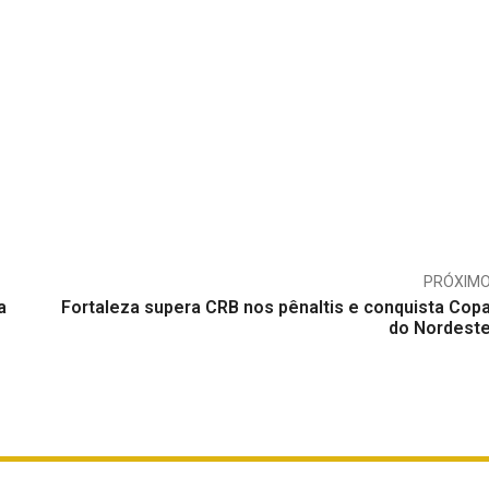
PRÓXIM
a
Fortaleza supera CRB nos pênaltis e conquista Cop
do Nordest