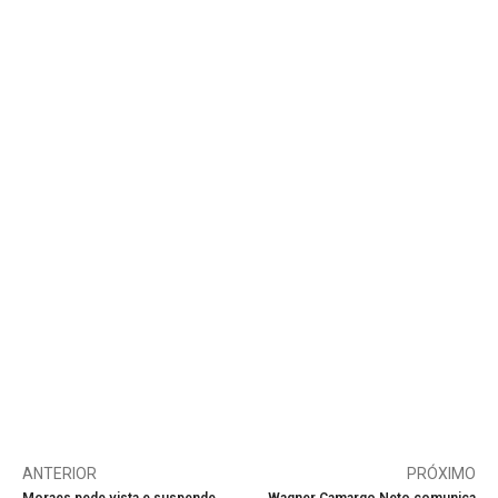
ANTERIOR
PRÓXIMO
Moraes pede vista e suspende
Wagner Camargo Neto comunica