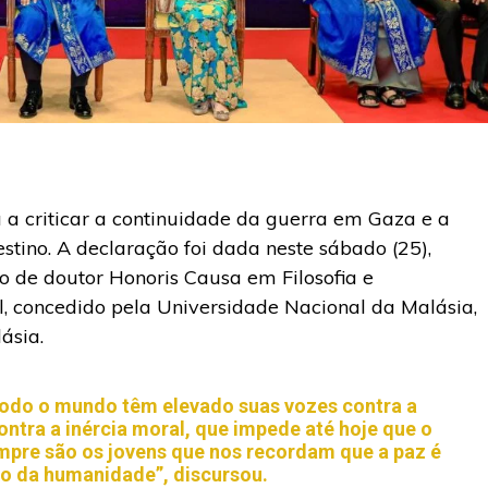
u a criticar a continuidade da guerra em Gaza e a
stino. A declaração foi dada neste sábado (25),
o de doutor Honoris Causa em Filosofia e
l, concedido pela Universidade Nacional da Malásia,
ásia.
todo o mundo têm elevado suas vozes contra a
ntra a inércia moral, que impede até hoje que o
empre são os jovens que nos recordam que a paz é
so da humanidade”, discursou.