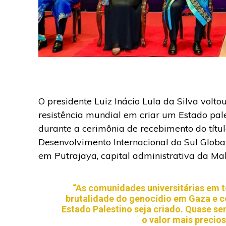
O presidente Luiz Inácio Lula da Silva volto
resistência mundial em criar um Estado pale
durante a cerimônia de recebimento do títul
Desenvolvimento Internacional do Sul Globa
em Putrajaya, capital administrativa da Mal
“As comunidades universitárias em 
brutalidade do genocídio em Gaza e co
Estado Palestino seja criado. Quase s
o valor mais precio