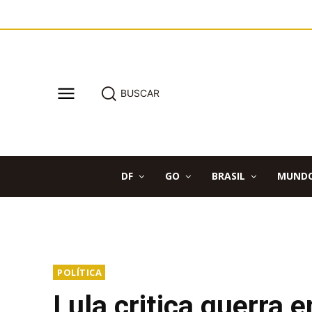
BUSCAR
DF
GO
BRASIL
MUND
POLÍTICA
Lula critica guerra 