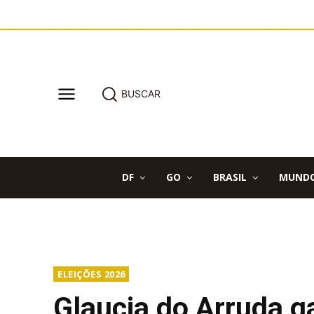
BUSCAR
DF
GO
BRASIL
MUND
ELEIÇÕES 2026
Glaucia do Arruda g