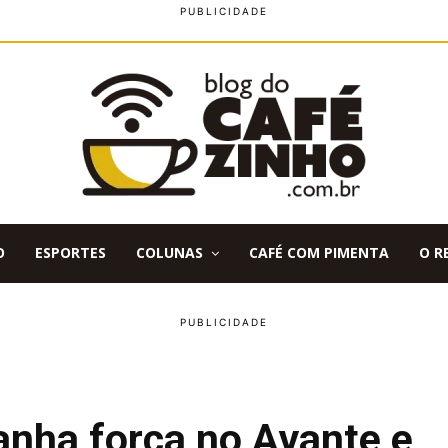
O
ESPORTES
COLUNAS
CAFÉ COM PIMENTA
O R
anha força no Avante e