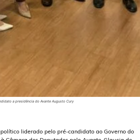
ndidato a presidência do Avante Augusto Cury
político liderado pelo pré-candidato ao Governo do
a à Câmara dos Deputados pelo Avante, Glaucia do