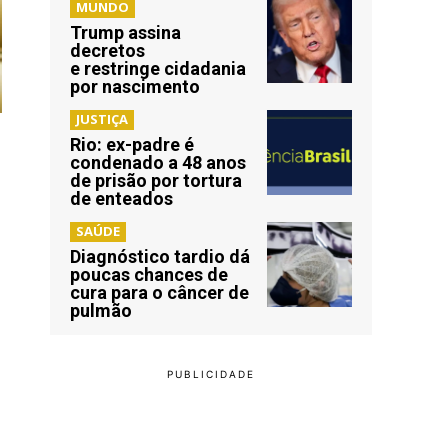
MUNDO
Trump assina
decretos
e restringe cidadania
por nascimento
JUSTIÇA
Rio: ex-padre é
condenado a 48 anos
de prisão por tortura
de enteados
SAÚDE
Diagnóstico tardio dá
poucas chances de
cura para o câncer de
pulmão