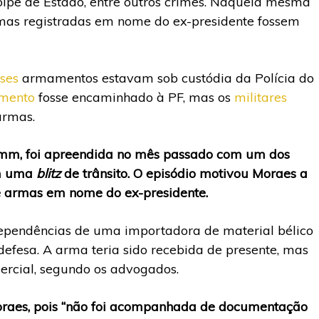
golpe de Estado, entre outros crimes. Naquela mesma
rmas registradas em nome do ex-presidente fossem
ses
armamentos estavam sob custódia da Polícia do
mento
fosse encaminhado à PF, mas os
militares
armas.
9mm, foi apreendida no mês passado com um dos
em uma
blitz
de trânsito. O episódio motivou Moraes a
 de armas em nome do ex-presidente.
dependências de uma importadora de material bélico
defesa. A arma teria sido recebida de presente, mas
ercial, segundo os advogados.
Moraes, pois “não foi acompanhada de documentação