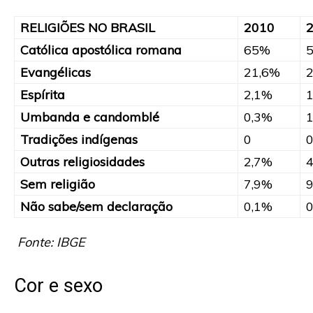
RELIGIÕES NO BRASIL
2010
Católica apostólica romana
65%
Evangélicas
21,6%
Espírita
2,1%
Umbanda e candomblé
0,3%
Tradições indígenas
0
Outras religiosidades
2,7%
Sem religião
7,9%
Não sabe/sem declaração
0,1%
Fonte: IBGE
Cor e sexo