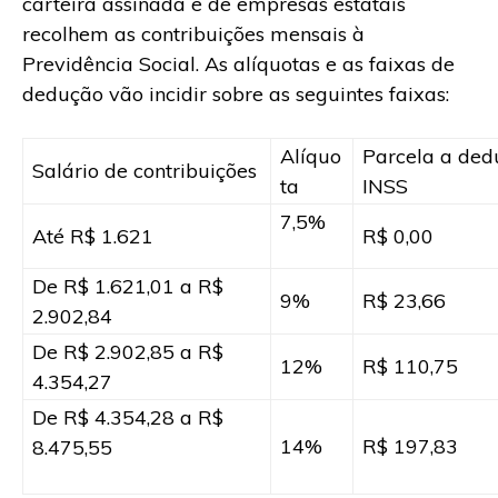
carteira assinada e de empresas estatais
recolhem as contribuições mensais à
Previdência Social. As alíquotas e as faixas de
dedução vão incidir sobre as seguintes faixas:
Alíquo
Parcela a ded
Salário de contribuições
ta
INSS
7,5%
Até R$ 1.621
R$ 0,00
De R$ 1.621,01 a R$
9%
R$ 23,66
2.902,84
De R$ 2.902,85 a R$
12%
R$ 110,75
4.354,27
De R$ 4.354,28 a R$
14%
R$ 197,83
8.475,55