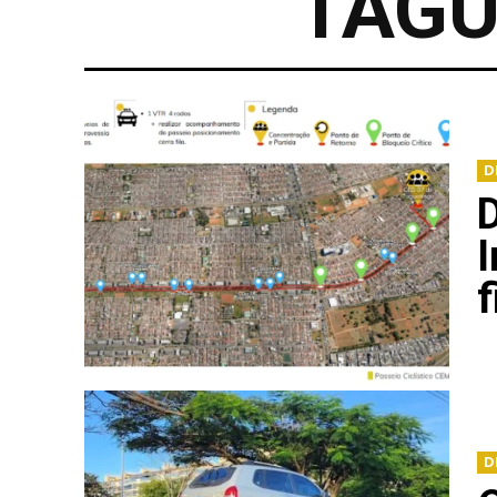
TAGU
D
D
I
D