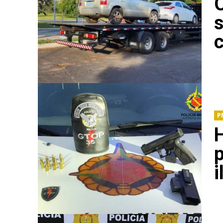
c
P
p
i