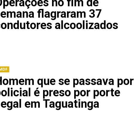
Operações no fim de
semana flagraram 37
ondutores alcoolizados
MDF
Homem que se passava por
olicial é preso por porte
legal em Taguatinga