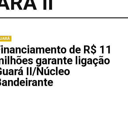
ARÁ II
UARÁ
Financiamento de R$ 11
ilhões garante ligação
uará II/Núcleo
Bandeirante