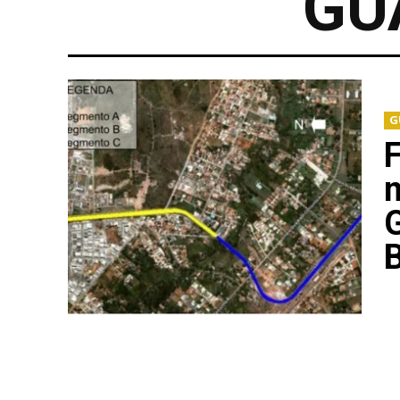
GU
G
m
G