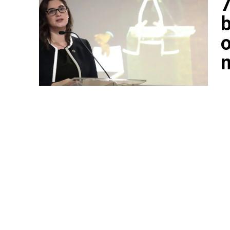
7
b
o