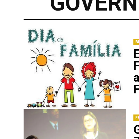
GOVERN
B
E
a
F
P
G