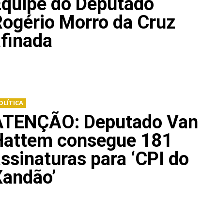
Equipe do Deputado
ogério Morro da Cruz
finada
OLÍTICA
ATENÇÃO: Deputado Van
Hattem consegue 181
ssinaturas para ‘CPI do
Xandão’