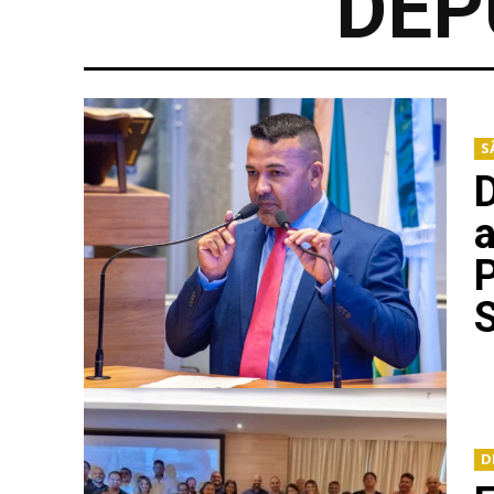
DEP
S
D