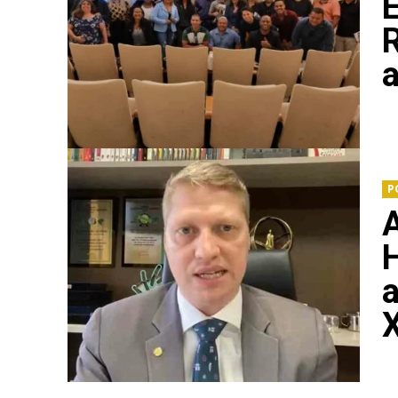
R
a
P
a