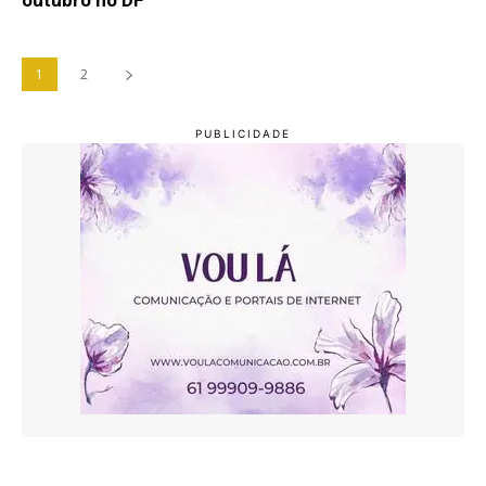
outubro no DF
1
2