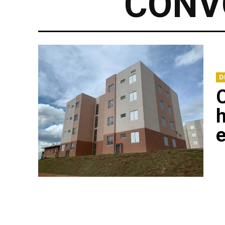
CONV
D
h