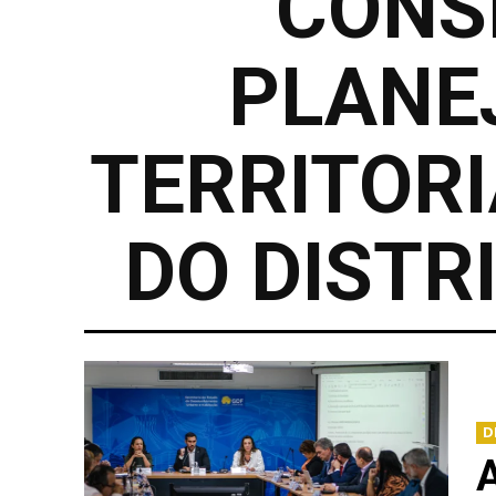
CONS
PLANE
TERRITORI
DO DISTR
D
A