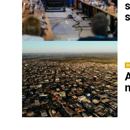
s
D
A