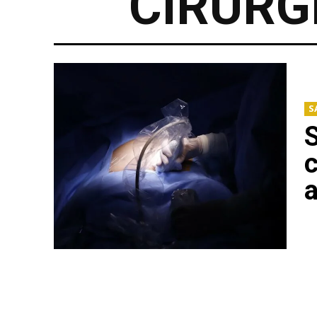
CIRURG
S
S
c
a