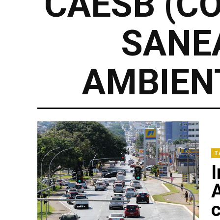
CAESB (C
SANE
AMBIENT
T
I
A
c