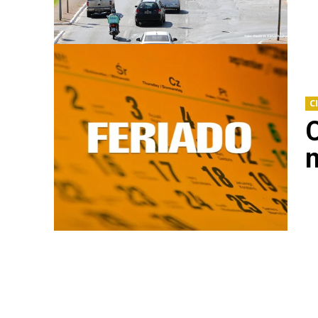
C
C
n