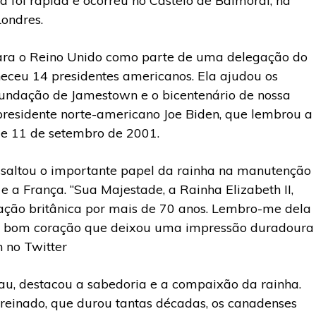
a foi rápida e ocorreu no Castelo de Balmoral, na
Londres.
ara o Reino Unido como parte de uma delegação do
heceu 14 presidentes americanos. Ela ajudou os
undação de Jamestown e o bicentenário de nossa
o presidente norte-americano Joe Biden, que lembrou a
de 11 de setembro de 2001.
ssaltou o importante papel da rainha na manutenção
e a França. “Sua Majestade, a Rainha Elizabeth II,
ação britânica por mais de 70 anos. Lembro-me dela
 bom coração que deixou uma impressão duradoura
 no Twitter
eau, destacou a sabedoria e a compaixão da rainha.
 reinado, que durou tantas décadas, os canadenses