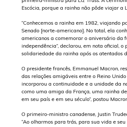
primeira-ministra para Liz Truss. A cerimôni
Escócia, porque a rainha não pôde viajar a 
“Conhecemos a rainha em 1982, viajando p
Senado [norte-americano]. No total, ela con
americanos a comemorar o aniversário da f
independência”, declarou, em nota oficial, 
solidariedade da rainha após os atentados 
O presidente francês, Emmanuel Macron, re
das relações amigáveis entre o Reino Unido 
incorporou a continuidade e a unidade da n
como uma amiga da França, uma rainha de
em seu país e em seu século”, postou Macron
O primeiro-ministro canadense, Justin Trud
“Ao olharmos para trás, para sua vida e seu