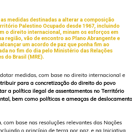
s as medidas destinadas a alterar a composição
erritório Palestino Ocupado desde 1967, incluindo
am o direito internacional, minam os esforços em
 na região, vão de encontro ao Plano Abrangente e
 alcançar um acordo de paz que ponha fim ao
gada no fim do dia pelo Ministério das Relações
es do Brasil (MRE).
tar medidas, com base no direito internacional e
ntribuir para a concretização do direito do povo
r a política ilegal de assentamentos no Território
ental, bem como políticas e ameaças de deslocament
, com base nas resoluções relevantes das Nações
cluindo o princípio de terra por paz, e na Iniciativa