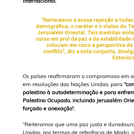
internacional.
“Reiteramos a nossa rejeição a toda
demográfica, o caráter e o status do T
Jerusalém Oriental. Tais medidas viol
curso em prol da paz e da estabilidade
colocam em risco a perspectiva de
conflito”, diz a nota conjunta, divul
Exterior
Os países reafirmaram o compromisso em ado
em resoluções das Nações Unidas, para
“co
palestino à autodeterminação e para enfrenta
Palestino Ocupado, incluindo Jerusalém Ori
forçado e anexação”.
“Reiteramos que uma paz justa e duradoura
Unidas, nos termos de referência de Madri, in