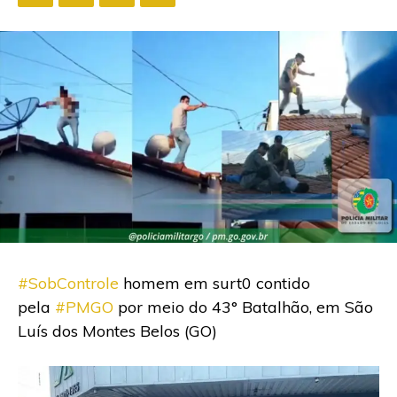
#SobControle
homem em surt0 contido
pela
#PMGO
por meio do 43° Batalhão, em São
Luís dos Montes Belos (GO)