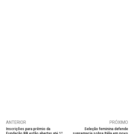
ANTERIOR
PRÓXIMO
Inscrições para prêmio da
Seleção feminina defende
Fundação BB estão abertas até 1º
supremacia sobre Itália em novo