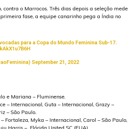
o, contra o Marrocos. Três dias depois a seleção mede
 primeira fase, a equipe canarinho pega a Índia no
onvocadas para a Copa do Mundo Feminina Sub-17.
m/kAkX1u7B6H
caoFeminina)
September 21, 2022
ulo e Mariana – Fluminense.
e – Internacional, Guta – Internacional, Grazy –
iz – São Paulo.
– Fortaleza, Myka – Internacional, Carol – São Paulo,
Juju Harris – Flórida United SC (EUA).