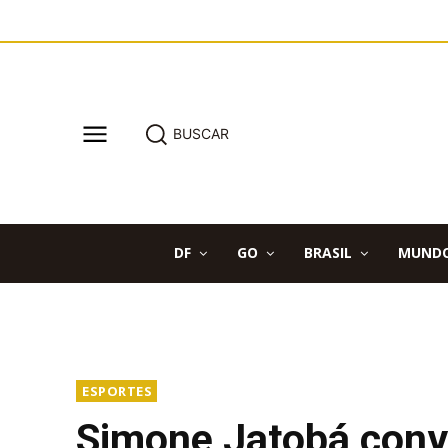
BUSCAR
DF
GO
BRASIL
MUND
ESPORTES
Simone Jatobá conv