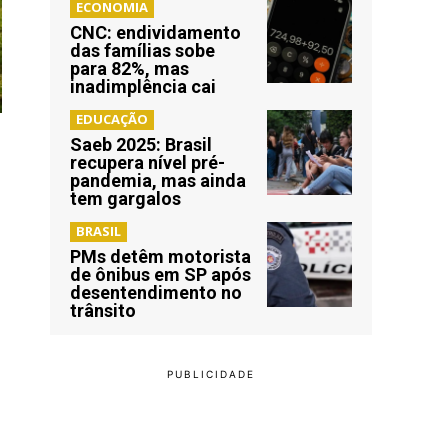
ECONOMIA
CNC: endividamento
das famílias sobe
para 82%, mas
inadimplência cai
EDUCAÇÃO
Saeb 2025: Brasil
recupera nível pré-
pandemia, mas ainda
tem gargalos
BRASIL
PMs detêm motorista
de ônibus em SP após
desentendimento no
trânsito