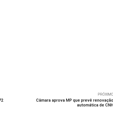
PRÓXIM
72
Câmara aprova MP que prevê renovaçã
automática de CN