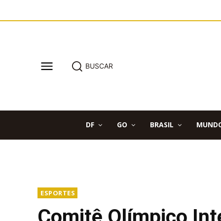
BUSCAR
DF
GO
BRASIL
MUND
ESPORTES
Comitê Olímpico Int