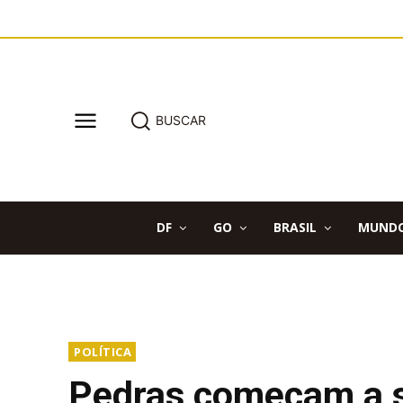
BUSCAR
DF
GO
BRASIL
MUND
POLÍTICA
Pedras começam a s