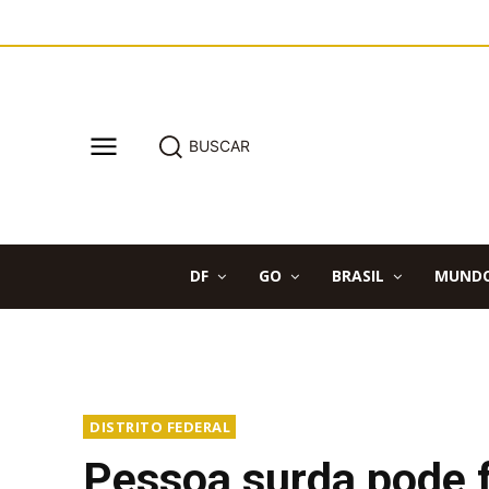
BUSCAR
DF
GO
BRASIL
MUND
DISTRITO FEDERAL
Pessoa surda pode f