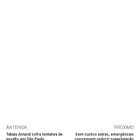
ANTERIOR
PRÓXIMO
Tabata Amaral sofre tentativa de
Sem custos extras, emergências
assalto em São Paulo
conseguem reduzir superlotação