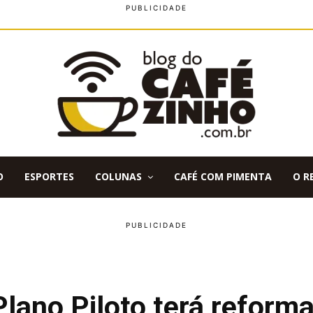
O
ESPORTES
COLUNAS
CAFÉ COM PIMENTA
O R
lano Piloto terá reform