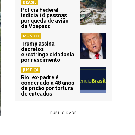
BRASIL
Polícia Federal
indicia 16 pessoas
por queda de avião
da Voepass
MUNDO
Trump assina
decretos
e restringe cidadania
por nascimento
JUSTIÇA
Rio: ex-padre é
condenado a 48 anos
de prisão por tortura
de enteados