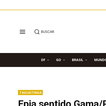
BUSCAR
DF
GO
BRASIL
MUND
TAGUATINGA
Epia sentido Gama/P