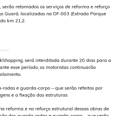
, serão retomados os serviços de reforma e reforço
go Guará, localizadas na DF-003 (Estrada Parque
 do km 21,2.
licidade -
kShopping, será interditada durante 20 dias para a
ante esse período, os motoristas continuarão
rolamento.
-rodas e guarda-corpo – que serão refeitos por
gens e a fixação das estruturas
na reforma e no reforço estrutural dessas obras de
lição dos guarda-rodas e guarda-corpo – que serão