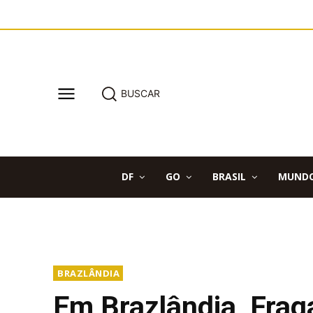
BUSCAR
DF
GO
BRASIL
MUND
BRAZLÂNDIA
Em Brazlândia, Frag