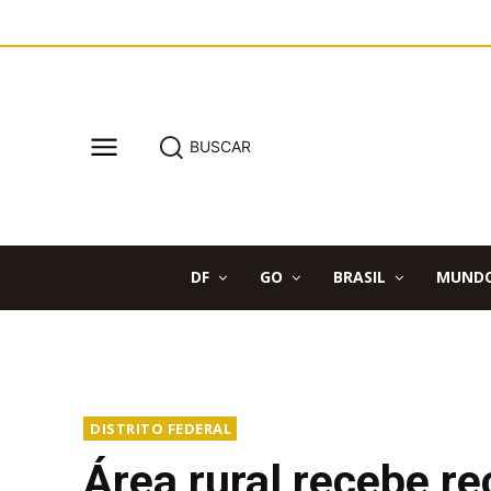
BUSCAR
DF
GO
BRASIL
MUND
DISTRITO FEDERAL
Área rural recebe r