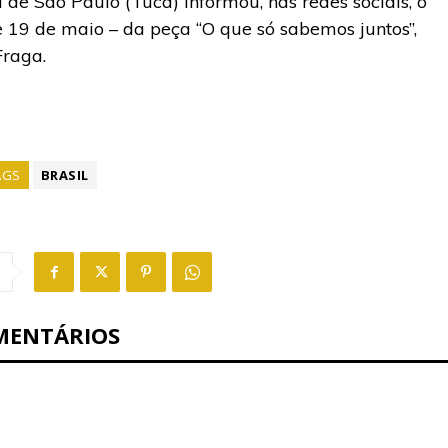
 de São Paulo (Tuca) informou, nas redes sociais, o
e 19 de maio – da peça “O que só sabemos juntos”,
Fraga.
AGS
BRASIL
MENTÁRIOS