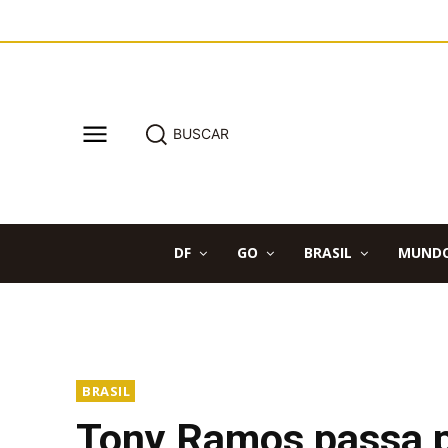
BUSCAR
DF
GO
BRASIL
MUND
BRASIL
Tony Ramos passa po