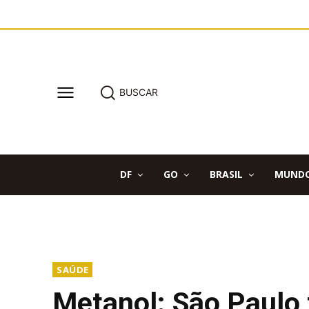
BUSCAR
DF
GO
BRASIL
MUND
SAÚDE
Metanol: São Paulo