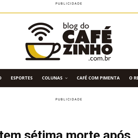
O
ESPORTES
COLUNAS
CAFÉ COM PIMENTA
O R
 tem sétima morte após