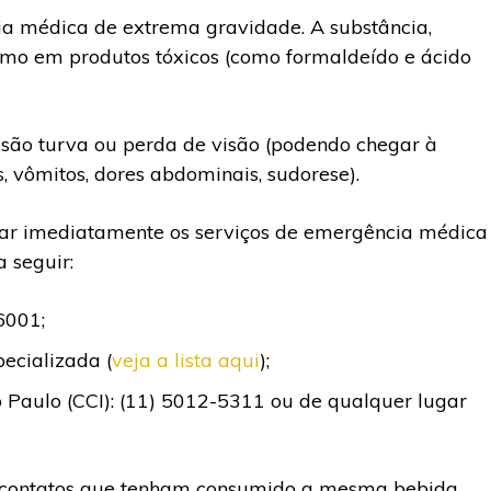
a médica de extrema gravidade. A substância,
smo em produtos tóxicos (como formaldeído e ácido
visão turva ou perda de visão (podendo chegar à
, vômitos, dores abdominais, sudorese).
scar imediatamente os serviços de emergência médica
 seguir:
6001;
ecializada (
veja a lista aqui
);
o Paulo (CCI): (11) 5012-5311 ou de qualquer lugar
eis contatos que tenham consumido a mesma bebida,