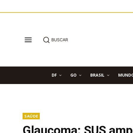
BUSCAR
DF
GO
BRASIL
MUND
SAÚDE
Glaucoma: SUS ampl