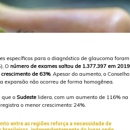
s específicos para o diagnóstico de glaucoma foram
). O
número de exames saltou de 1.377.397 em 2019
m
crescimento de 63%
. Apesar do aumento, o Conselho
ue a expansão não ocorreu de forma homogênea.
m que o
Sudeste
lidera, com um aumento de 116% na
e
registra o menor crescimento: 24%.
ento entre as regiões reforça a necessidade de
os brasileiros, independentemente do lugar onde