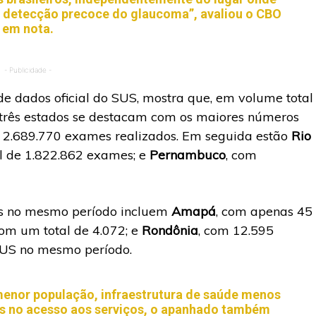
 detecção precoce do glaucoma”, avaliou o CBO
em nota.
- Publicidade -
de dados oficial do SUS, mostra que, em volume total
três estados se destacam com os maiores números
 2.689.770 exames realizados. Em seguida estão
Rio
 de 1.822.862 exames; e
Pernambuco
, com
is no mesmo período incluem
Amapá
, com apenas 45
com um total de 4.072; e
Rondônia
, com 12.595
SUS no mesmo período.
nor população, infraestrutura de saúde menos
is no acesso aos serviços, o apanhado também