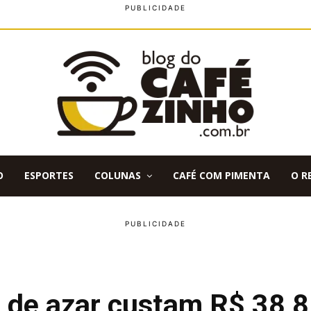
O
ESPORTES
COLUNAS
CAFÉ COM PIMENTA
O R
o de azar custam R$ 38,8