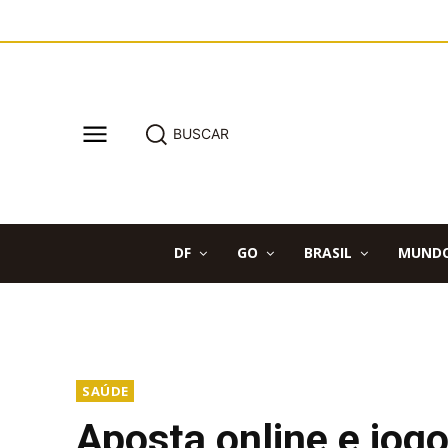
BUSCAR
DF
GO
BRASIL
MUND
SAÚDE
Aposta online e jog