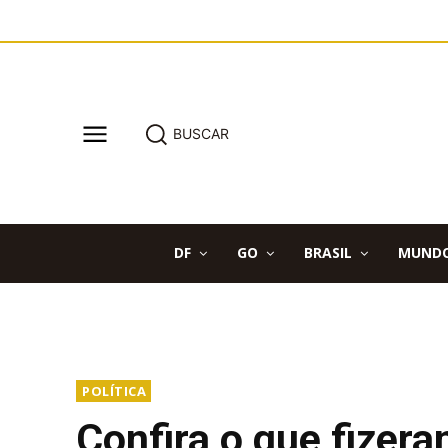
BUSCAR
DF
GO
BRASIL
MUND
POLÍTICA
Confira o que fizer