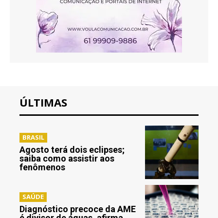
ÚLTIMAS
BRASIL
Agosto terá dois eclipses;
saiba como assistir aos
fenômenos
SAÚDE
Diagnóstico precoce da AME
é divisor de águas, afirma