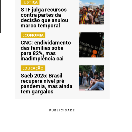
JUSTIÇA
STF julga recursos
contra partes da
decisão que anulou
marco temporal
ECONOMIA
CNC: endividamento
das famílias sobe
para 82%, mas
inadimplência cai
EDUCAÇÃO
Saeb 2025: Brasil
recupera nível pré-
pandemia, mas ainda
tem gargalos