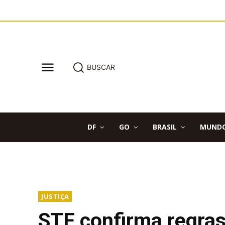
BUSCAR
DF
GO
BRASIL
MUND
JUSTIÇA
STF confirma regras