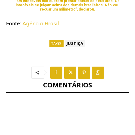
“Os intocáveis não querem prestar contas de seus atos. Os
intocáveis se julgam acima dos demais brasileiros. Não vou
recuar um milímetro”, declarou.
Fonte:
Agência Brasil
TAGS
JUSTIÇA
COMENTÁRIOS