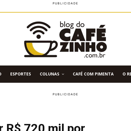
O
ESPORTES
COLUNAS
CAFÉ COM PIMENTA
O R
r R$ 720 mil por