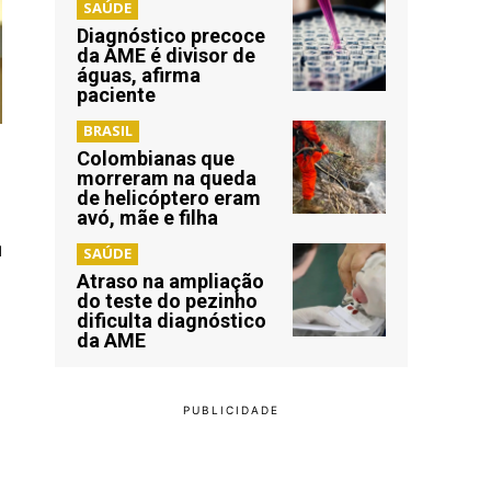
SAÚDE
Diagnóstico precoce
da AME é divisor de
águas, afirma
paciente
BRASIL
Colombianas que
morreram na queda
de helicóptero eram
avó, mãe e filha
a
SAÚDE
Atraso na ampliação
do teste do pezinho
dificulta diagnóstico
da AME