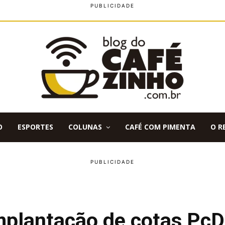
O
ESPORTES
COLUNAS
CAFÉ COM PIMENTA
O R
mplantação de cotas PcD