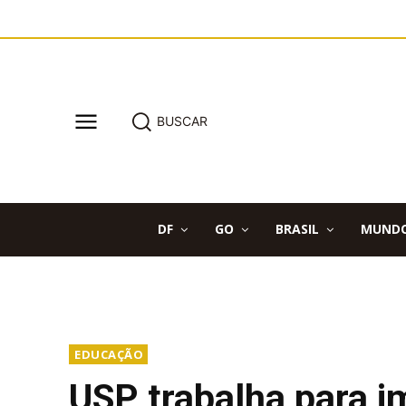
BUSCAR
DF
GO
BRASIL
MUND
EDUCAÇÃO
USP trabalha para i