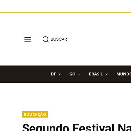
BUSCAR
DF
GO
BRASIL
MUND
EDUCAÇÃO
Segundo Festival N