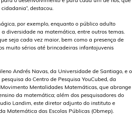
s, para o desenvolvimento e para cada um de nós, que
cidadania”, destacou.
ágica, por exemplo, enquanto o público adulto
e a diversidade na matemática, entre outros temas.
que seja cada vez maior, bem como a presença de
s muito sérios até brincadeiras infantojuvenis
ileno Andrés Navas, da Universidade de Santiago, e o
e pesquisa do Centro de Pesquisa YouCubed, da
do Movimento Mentalidades Matemáticas, que abrange
ensino da matemática; além dos pesquisadores do
io Landim, este diretor adjunto do instituto e
 da Matemática das Escolas Públicas (Obmep).