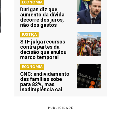
ECONOMIA
Durigan diz que
aumento da dívida
decorre dos juros,
não dos gastos
JUSTIÇA
STF julga recursos
contra partes da
decisão que anulou
marco temporal
ECONOMIA
CNC: endividamento
das famílias sobe
para 82%, mas
inadimplência cai