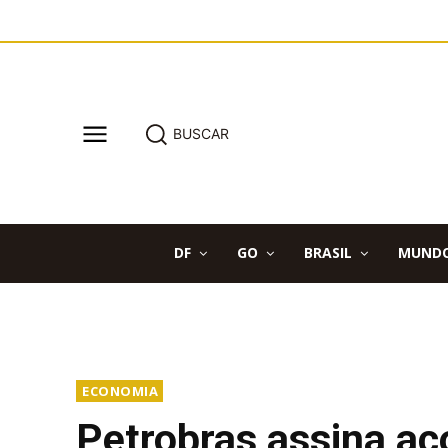
BUSCAR
DF
GO
BRASIL
MUND
ECONOMIA
Petrobras assina ac